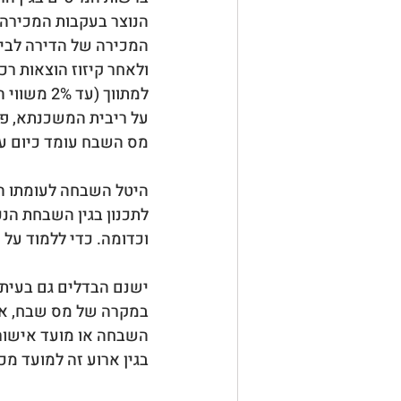
הנוצר בעקבות המכירה.
המכירה של הדירה לבין
ולאחר קיזוז הוצאות ר
למתווך (ע
על ריבית המשכנתא, פחת
מס השבח עומד כיום על 25% מתוך השבח נטו שנוצר בעת מכירת ה
היטל השבחה לעומתו הוא
לתכנון בגין השבחת הנכ
וכדומה. כדי ללמוד על 
ישנם הבדלים גם בעיתו
במקרה של מס שבח, איר
השבחה או מועד אישור ת
בגין ארוע זה למועד מכ