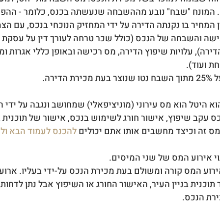
 המונח "שבח" נובע מההשבחה שנעשתה בכנס, כלומר - ההפרש
 המחיר בו נקנתה הדירה על ידי המחזיק הנוכחי בנכס, עם הצ
כישה והשבחה של הנכס (כולל שכר טרחה לעורך דין על עסקת ה
ד 2% משווי הדירה), עלויות שיפוץ הדירה, מס רכישה ובאופן כללי אגרות 
 ועוד). 
דירה.
 היטל הוא מס עירוני (מוניציפאלי) שמחושב ונגבה על ידי ה
ס עקב שיפוץ, אישור חורג לשימוש בנכס, אישור של תוכנית בנ
מס זה וכיצד מחשבים אותו אתם יכולים 
להכנס לעמוד הבא ול
י אירוע המס של שני המיסים.
וע המס קורה ומשולם בעת מכירת הנכס על-ידי בעליו. ארוע
וכנית בניין העיר, האישור החורג או השיפוץ אבל נתן לדחות
ירת הנכס.