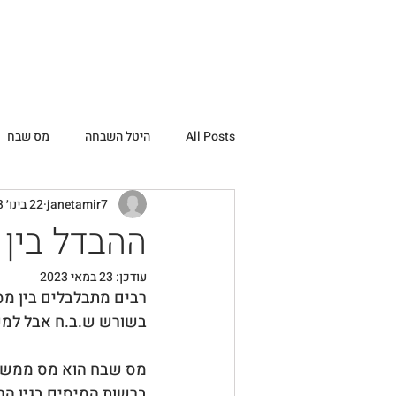
דף הבית
אודות
התמחויות
All Posts
היטל השבחה
מס שבח
janetamir7
22 בינו׳ 2023
ההבדל בין
עודכן:
23 במאי 2023
רבים מתבלבלים בין מ
בשורש ש.ב.ח אבל למעש
מס שבח הוא מס ממשלת
ברשות המיסים בגין הר